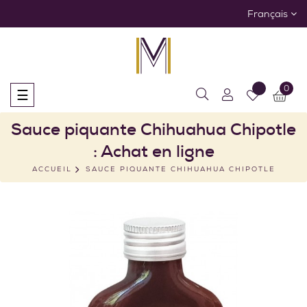
Français
0
Basculer
☰
la
navigation
Sauce piquante Chihuahua Chipotle
: Achat en ligne
ACCUEIL
SAUCE PIQUANTE CHIHUAHUA CHIPOTLE