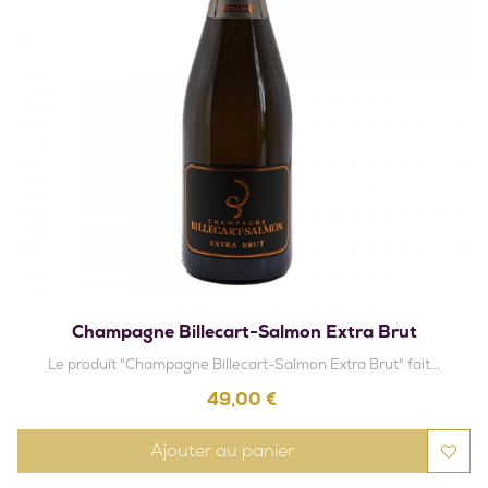
Champagne Billecart-Salmon Extra Brut
Le produit "Champagne Billecart-Salmon Extra Brut" fait...
Prix
49,00 €
Ajouter au panier