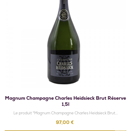
Magnum Champagne Charles Heidsieck Brut Réserve
1,5l
Le produit "Magnum Champagne Charles Heidsieck Brut...
Prix
97,00 €