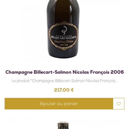
Champagne Billecart-Salmon Nicolas François 2006
Le produit "Champagne Billecart-Salmon Nicolas François...
Prix
217,00 €
Ajouter au panier