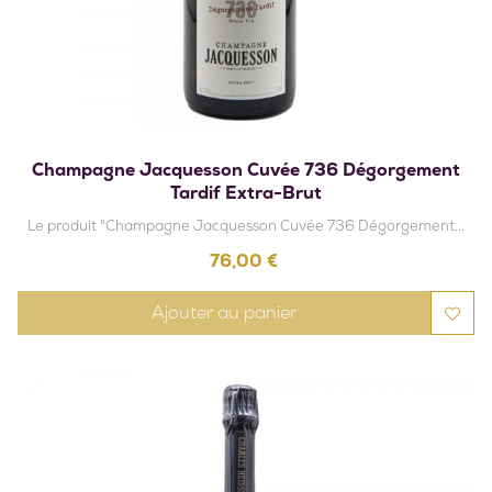
Champagne Jacquesson Cuvée 736 Dégorgement
Tardif Extra-Brut
Le produit "Champagne Jacquesson Cuvée 736 Dégorgement...
Prix
76,00 €
Ajouter au panier