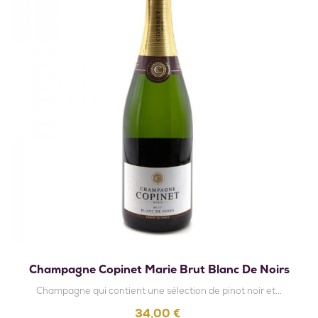
Champagne Copinet Marie Brut Blanc De Noirs
Champagne qui contient une sélection de pinot noir et...
Prix
34,00 €