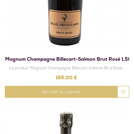
Magnum Champagne Billecart-Salmon Brut Rosé 1,5l
Le produit "Magnum Champagne Billecart-Salmon Brut Rosé...
Prix
155,00 €
Ajouter au panier