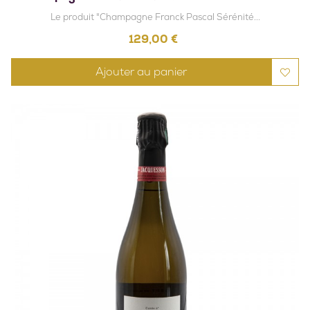
Le produit "Champagne Franck Pascal Sérénité...
Prix
129,00 €
Ajouter au panier