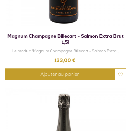
Magnum Champagne Billecart - Salmon Extra Brut
1,5l
Le produit "Magnum Champagne Billecart - Salmon Extra...
Prix
133,00 €
Ajouter au panier