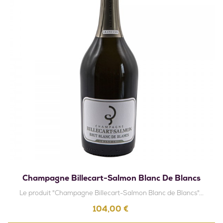
Champagne Billecart-Salmon Blanc De Blancs
Le produit "Champagne Billecart-Salmon Blanc de Blancs"...
Prix
104,00 €