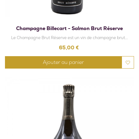
Champagne Billecart - Salmon Brut Réserve
Le Champagne Brut Réserve est un vin de champagne brut...
Prix
65,00 €
Ajouter au panier