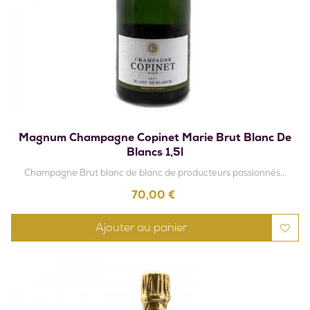
Magnum Champagne Copinet Marie Brut Blanc De
Blancs 1,5l
Champagne Brut blanc de blanc de producteurs passionnés...
Prix
70,00 €
Ajouter au panier