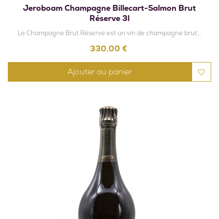
Jeroboam Champagne Billecart-Salmon Brut
Réserve 3l
Le Champagne Brut Réserve est un vin de champagne brut...
Prix
330,00 €
Ajouter au panier