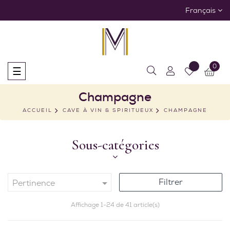
Français
0
Basculer
☰
la
navigation
Champagne
ACCUEIL
CAVE À VIN & SPIRITUEUX
CHAMPAGNE
Sous-catégories
Filtrer

Pertinence
Affichage 1-24 de 41 article(s)