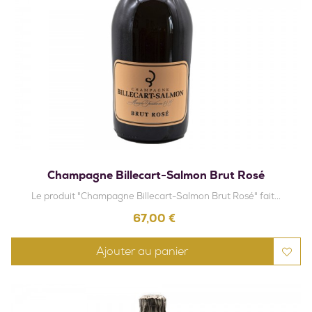
Champagne Billecart-Salmon Brut Rosé
Le produit "Champagne Billecart-Salmon Brut Rosé" fait...
Prix
67,00 €
Ajouter au panier