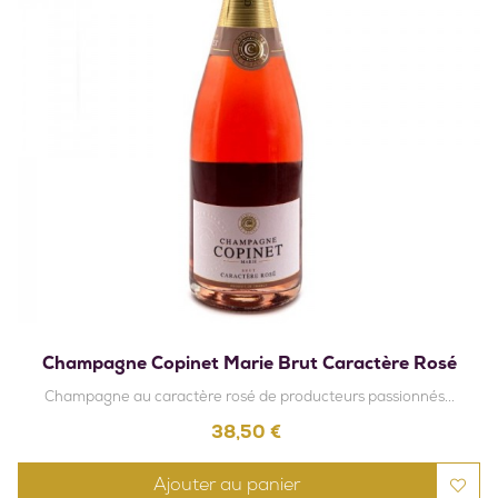
Champagne Copinet Marie Brut Caractère Rosé
Champagne au caractère rosé de producteurs passionnés...
Prix
38,50 €
Ajouter au panier