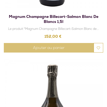
Magnum Champagne Billecart-Salmon Blanc De
Blancs 1,5l
Le produit "Magnum Champagne Billecart-Salmon Blanc de...
Prix
152,00 €
Ajouter au panier