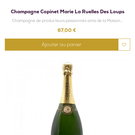
Champagne Copinet Marie La Ruelles Des Loups
Champagne de producteurs passionnés amis de la Maison...
Prix
67,00 €
Ajouter au panier