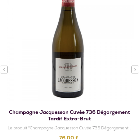
‹
›
Champagne Jacquesson Cuvée 736 Dégorgement
Tardif Extra-Brut
Le produit "Champagne Jacquesson Cuvée 736 Dégorgement...
Prix
76,00 €