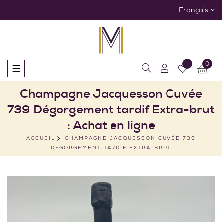
Français
0
Basculer
☰
la
navigation
Champagne Jacquesson Cuvée
739 Dégorgement tardif Extra-brut
: Achat en ligne
ACCUEIL
CHAMPAGNE JACQUESSON CUVÉE 739
DÉGORGEMENT TARDIF EXTRA-BRUT