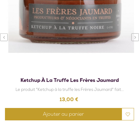
‹
›
Ketchup À La Truffe Les Frères Jaumard
Le produit "Ketchup à la truffe les Frères Jaumard" fait...
Prix
13,00 €
Ajouter au panier