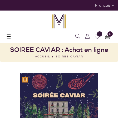
Français
0
Basculer
☰
la
navigation
SOIREE CAVIAR : Achat en ligne
ACCUEIL
SOIREE CAVIAR