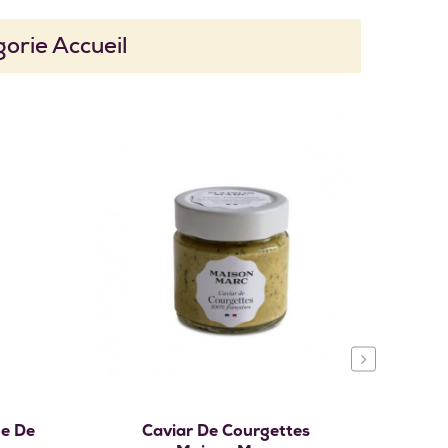
orie Accueil
›
r
Ajouter au panier
e De
Caviar De Courgettes
Huil