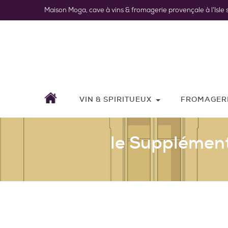
Maison Moga, cave à vins & fromagerie provençale à l’Isle 
VIN & SPIRITUEUX
FROMAGER
le Supplément