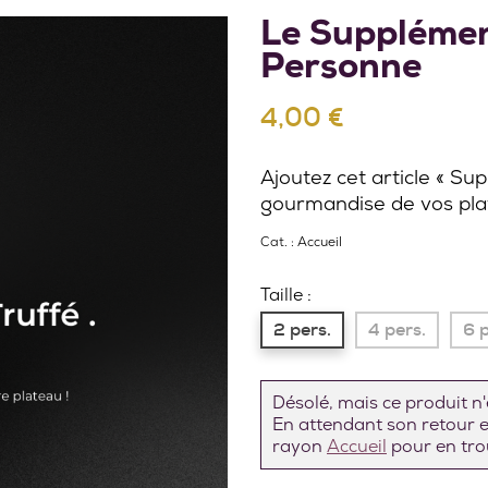
Le Supplémen
Personne
4,00 €
Ajoutez cet article « Su
gourmandise de vos pla
Cat. :
Accueil
Taille :
2 pers.
4 pers.
6 p
Désolé, mais ce produit n'e
En attendant son retour en
rayon
Accueil
pour en trou