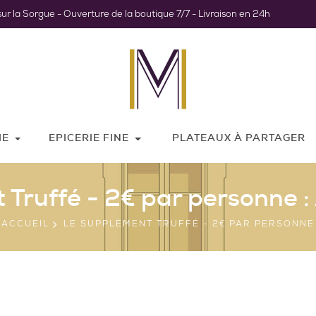
sur la Sorgue - Ouverture de la boutique 7/7 - Livraison en 24h
IE
EPICERIE FINE
PLATEAUX À PARTAGER
 Truffé - 2€ par personne : 
ACCUEIL
LE SUPPLÉMENT TRUFFÉ - 2€ PAR PERSONNE