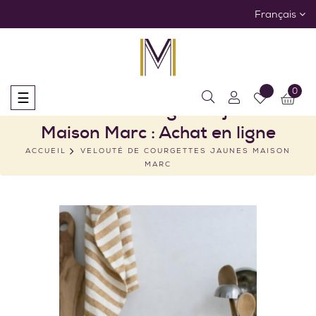
Français
0
Basculer
☰
Velouté de courgettes jaunes
la
navigation
Maison Marc : Achat en ligne
ACCUEIL
VELOUTÉ DE COURGETTES JAUNES MAISON
MARC