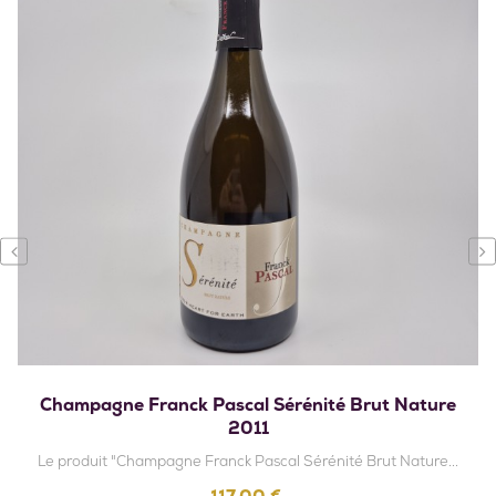
‹
›
Champagne Franck Pascal Sérénité Brut Nature
2011
Le produit "Champagne Franck Pascal Sérénité Brut Nature...
Prix