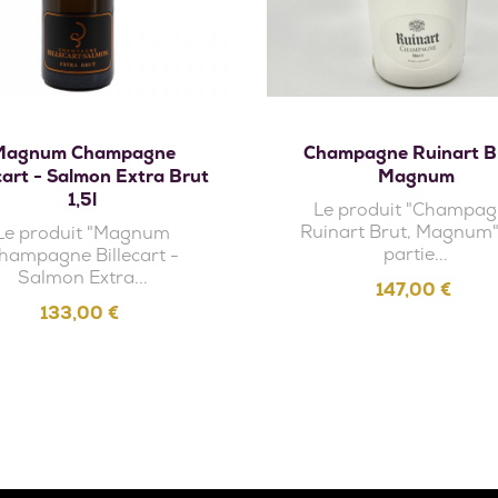
Ajouter au panie
Ajouter au panier
Magnum Champagne
Champagne Ruinart B
cart - Salmon Extra Brut
Magnum
1,5l
Le produit "Champa
Ruinart Brut, Magnum" 
Le produit "Magnum
partie...
hampagne Billecart -
Salmon Extra...
Prix
147,00 €
Prix
133,00 €