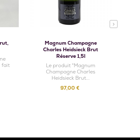
›
r
Ajouter au panier
rut,
Magnum Champagne
Ch
Charles Heidsieck Brut
Réserve 1,5l
gne
L
fait
G
Le produit "Magnum
Champagne Charles
Heidsieck Brut...
Prix
97,00 €