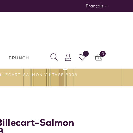
Français
0
BRUNCH
: Achat en ligne
LLECART-SALMON VINTAGE 2008
illecart-Salmon
8