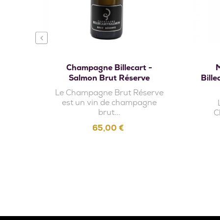
‹
Ajouter au panier
Champagne Billecart -
Salmon Brut Réserve
Bille
Le Champagne Brut Réserve
est un vin de champagne
brut...
C
Prix
65,00 €