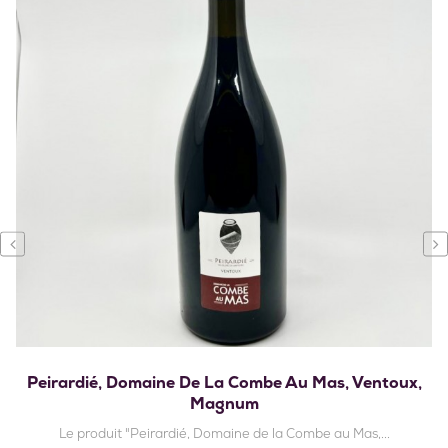
‹
›
Peirardié, Domaine De La Combe Au Mas, Ventoux,
Magnum
Le produit "Peirardié, Domaine de la Combe au Mas,...