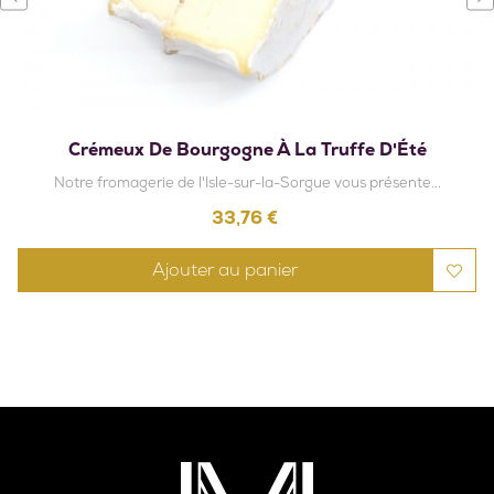
‹
›
Crémeux De Bourgogne À La Truffe D'Été
Notre fromagerie de l'Isle-sur-la-Sorgue vous présente...
Prix
33,76 €
Ajouter au panier