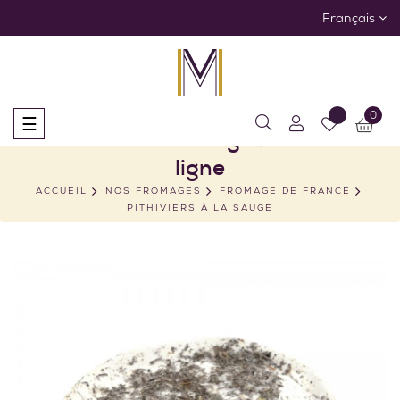
Français
0
Basculer
☰
Pithiviers à la Sauge : Achat en
la
navigation
ligne
ACCUEIL
NOS FROMAGES
FROMAGE DE FRANCE
PITHIVIERS À LA SAUGE