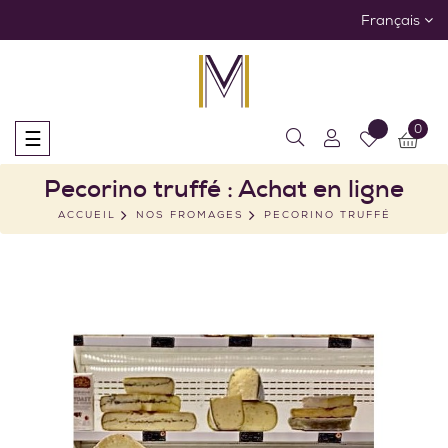
Français
0
Basculer
☰
la
navigation
Pecorino truffé : Achat en ligne
ACCUEIL
NOS FROMAGES
PECORINO TRUFFÉ