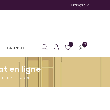
Français
0
BRUNCH
at en ligne
RE, ERIC BORDELET