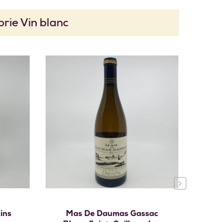
rie Vin blanc
›
r
Ajouter au panier
ins
Mas De Daumas Gassac
Clos