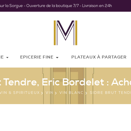
sur la Sorgue - Ouverture de la boutique 7/7 - Livraison en 24h
IE
EPICERIE FINE
PLATEAUX À PARTAGER
 Tendre, Eric Bordelet : Ach
VIN & SPIRITUEUX
VIN
VIN BLANC
SIDRE BRUT TEND