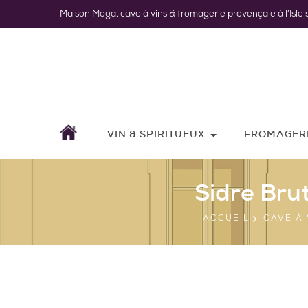
Maison Moga, cave à vins & fromagerie provençale à l’Isle 
VIN & SPIRITUEUX
FROMAGER
Sidre Brut
ACCUEIL
CAVE À 