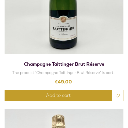
Champagne Taittinger Brut Réserve
The product "Champagne Taittinger Brut Réserve" is part...
Price
€49.00
Add to cart