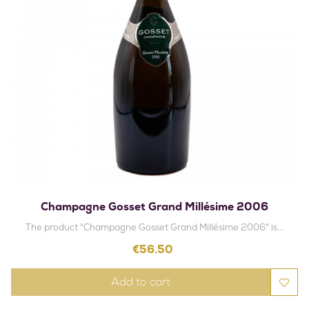
Champagne Gosset Grand Millésime 2006
The product "Champagne Gosset Grand Millésime 2006" is...
Price
€56.50
Add to cart