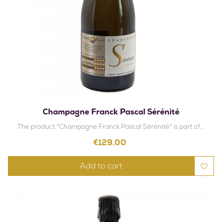
Champagne Franck Pascal Sérénité
The product "Champagne Franck Pascal Sérénité" is part of...
Price
€129.00
Add to cart