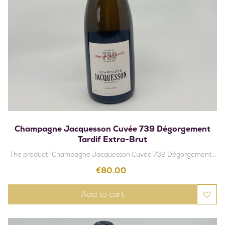
Champagne Jacquesson Cuvée 739 Dégorgement
Tardif Extra-Brut
The product "Champagne Jacquesson Cuvée 739 Dégorgement...
Price
€80.00
Add to cart