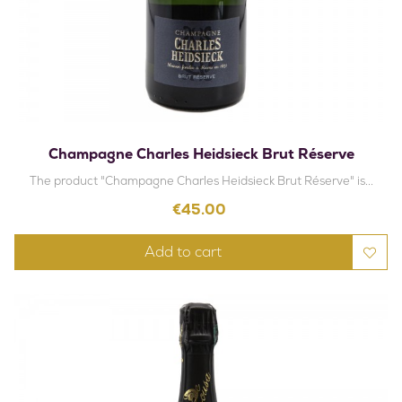
Champagne Charles Heidsieck Brut Réserve
The product "Champagne Charles Heidsieck Brut Réserve" is...
Price
€45.00
Add to cart