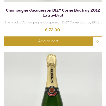
Champagne Jacquesson DIZY Corne Bautray 2012
Extra-Brut
The product "Champagne Jacquesson DIZY Corne Bautray 2012...
Price
€172.00
Add to cart