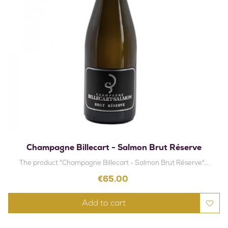
Champagne Billecart - Salmon Brut Réserve
The product "Champagne Billecart - Salmon Brut Réserve"...
Price
€65.00
Add to cart