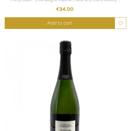
Price
€34.00
Add to cart