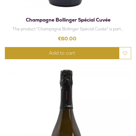
Champagne Bollinger Spécial Cuvée
The product "Champagne Bollinger Spécial Cuvée" is part...
Price
€60.00
Add to cart