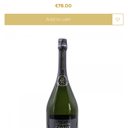
Price
€76.00
Add to cart