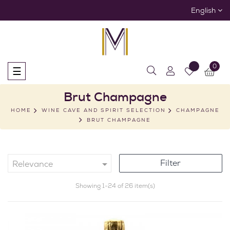
English
0
Toggle
☰
navigation
Brut Champagne
HOME
WINE CAVE AND SPIRIT SELECTION
CHAMPAGNE
BRUT CHAMPAGNE
Filter

Relevance
Showing 1-24 of 26 item(s)