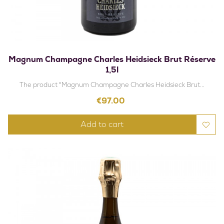
Magnum Champagne Charles Heidsieck Brut Réserve
1,5l
The product "Magnum Champagne Charles Heidsieck Brut...
Price
€97.00
Add to cart