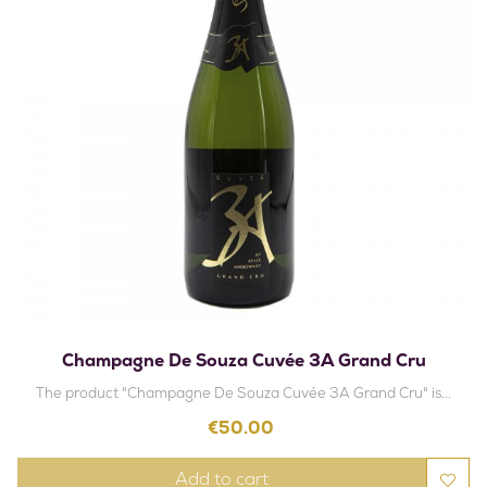
Champagne De Souza Cuvée 3A Grand Cru
The product "Champagne De Souza Cuvée 3A Grand Cru" is...
Price
€50.00
Add to cart