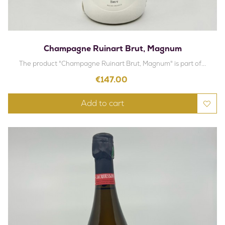
Champagne Ruinart Brut, Magnum
The product "Champagne Ruinart Brut, Magnum" is part of...
Price
€147.00
Add to cart