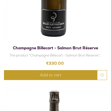
Champagne Billecart - Salmon Brut Réserve
The product "Champagne Billecart - Salmon Brut Réserve"...
Price
€330.00
Add to cart