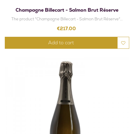
Champagne Billecart - Salmon Brut Réserve
The product "Champagne Billecart - Salmon Brut Réserve"...
Price
€217.00
Add to cart