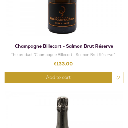
Champagne Billecart - Salmon Brut Réserve
The product "Champagne Billecart - Salmon Brut Réserve"...
Price
€133.00
Add to cart