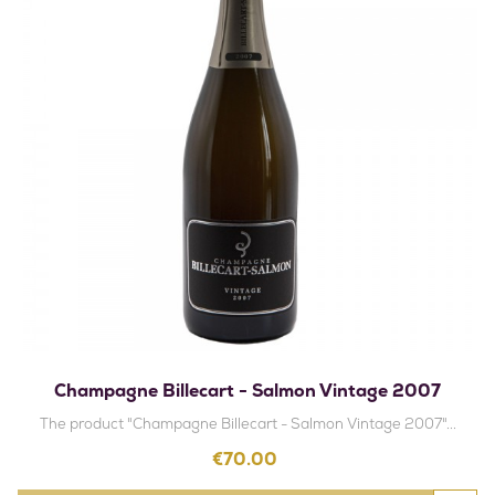
Champagne Billecart - Salmon Vintage 2007
The product "Champagne Billecart - Salmon Vintage 2007"...
Price
€70.00