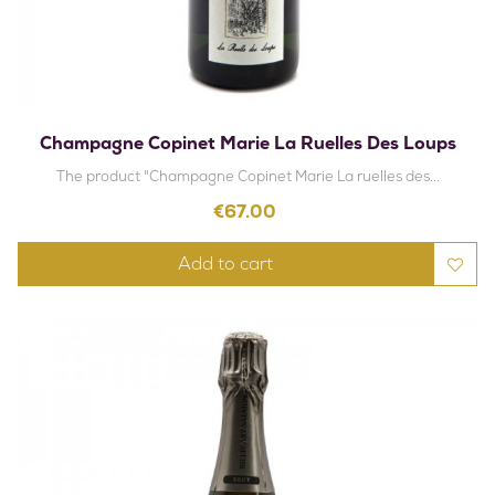
Champagne Copinet Marie La Ruelles Des Loups
The product "Champagne Copinet Marie La ruelles des...
Price
€67.00
Add to cart