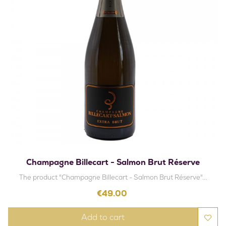
Champagne Billecart - Salmon Brut Réserve
The product "Champagne Billecart - Salmon Brut Réserve"...
Price
€49.00
Add to cart