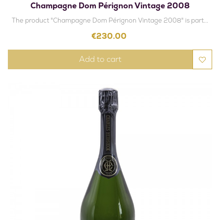
Champagne Dom Pérignon Vintage 2008
The product "Champagne Dom Pérignon Vintage 2008" is part...
Price
€230.00
Add to cart