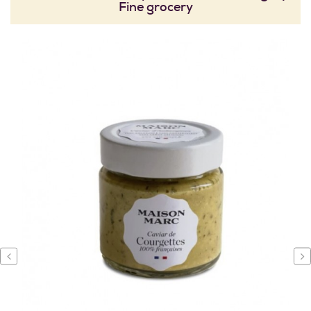
Fine grocery
‹
›