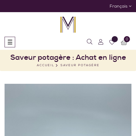
Français
0
Basculer
☰
la
navigation
Saveur potagère : Achat en ligne
ACCUEIL
SAVEUR POTAGÈRE