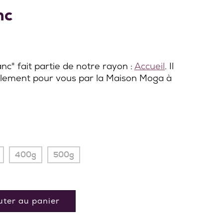
nc
nc" fait partie de notre rayon :
Accueil
. Il
alement pour vous par la Maison Moga à
400g
500g
uter au panier