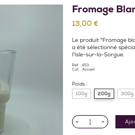
Fromage Bla
13,00 €
Le produit "Fromage bla
a été sélectionné spéci
l'Isle-sur-la-Sorgue.
Ref. : 453
Cat. :
Accueil
Poids :
100g
200g
300g
Ajo