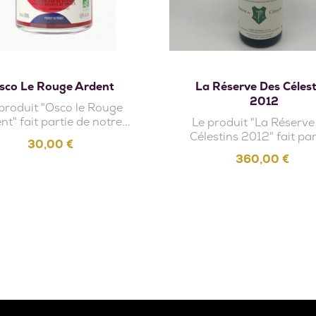
Ajouter au panier
Ajouter au panie
sco Le Rouge Ardent
La Réserve Des Célest
2012
produit "Osco le Rouge
t" fait partie de notre...
Le produit "La Réserve
Célestins 2012" fait part
Prix
30,00 €
Prix
360,00 €