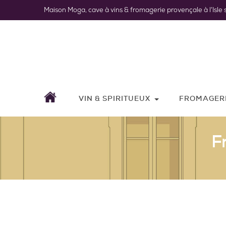
Maison Moga, cave à vins & fromagerie provençale à l’Isle 
VIN & SPIRITUEUX
FROMAGER
F