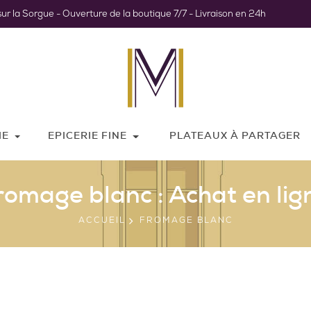
sur la Sorgue - Ouverture de la boutique 7/7 - Livraison en 24h
IE
EPICERIE FINE
PLATEAUX À PARTAGER
romage blanc : Achat en lig
ACCUEIL
FROMAGE BLANC