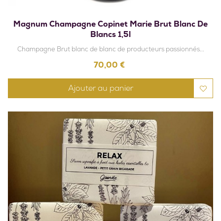
Magnum Champagne Copinet Marie Brut Blanc De
Blancs 1,5l
Champagne Brut blanc de blanc de producteurs passionnés...
Prix
70,00 €
Ajouter au panier