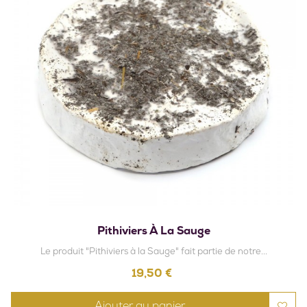
Pithiviers À La Sauge
Le produit "Pithiviers à la Sauge" fait partie de notre...
Prix
19,50 €
Ajouter au panier