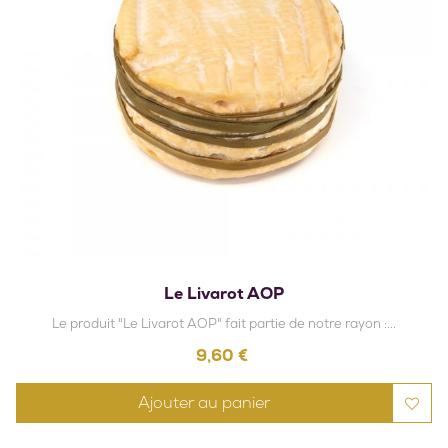
Le Livarot AOP
Le produit "Le Livarot AOP" fait partie de notre rayon :...
Prix
9,60 €
Ajouter au panier