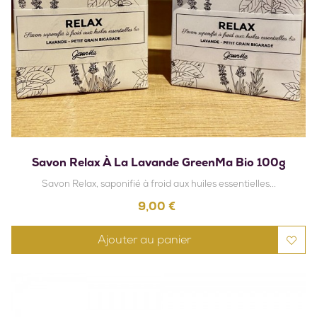
Savon Relax À La Lavande GreenMa Bio 100g
Savon Relax, saponifié à froid aux huiles essentielles...
Prix
9,00 €
Ajouter au panier