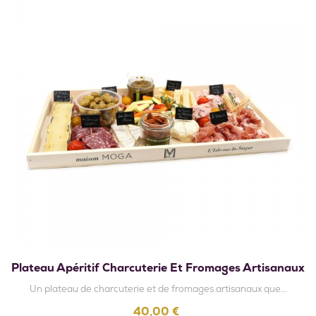
Plateau Apéritif Charcuterie Et Fromages Artisanaux
Un plateau de charcuterie et de fromages artisanaux que...
Prix
40,00 €