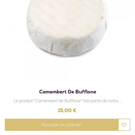
Camembert De Bufflone
Le produit "Camembert de Bufflone" fait partie de notre...
Prix
15,00 €
Ajouter au panier