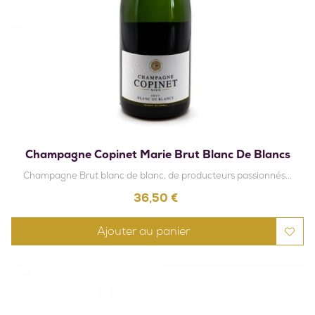
Champagne Copinet Marie Brut Blanc De Blancs
Champagne Brut blanc de blanc, de producteurs passionnés...
Prix
36,50 €
Ajouter au panier