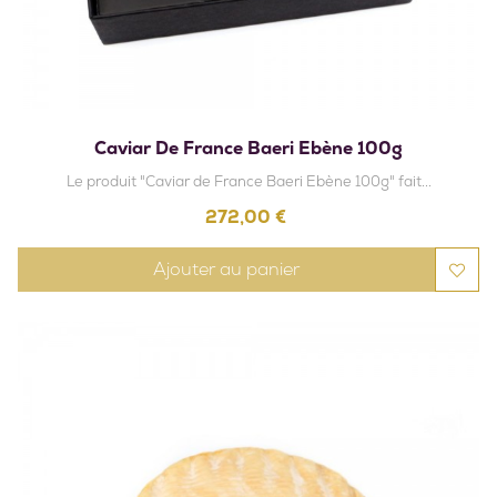
Caviar De France Baeri Ebène 100g
Le produit "Caviar de France Baeri Ebène 100g" fait...
Prix
272,00 €
Ajouter au panier