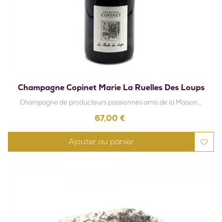
Champagne Copinet Marie La Ruelles Des Loups
Champagne de producteurs passionnés amis de la Maison...
Prix
67,00 €
Ajouter au panier