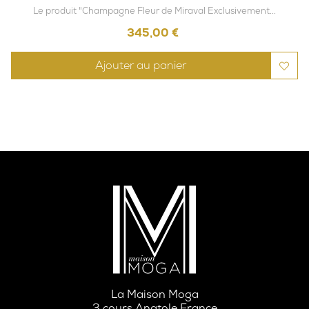
Le produit "Champagne Fleur de Miraval Exclusivement...
Prix
345,00 €
Ajouter au panier
La Maison Moga
3 cours Anatole France