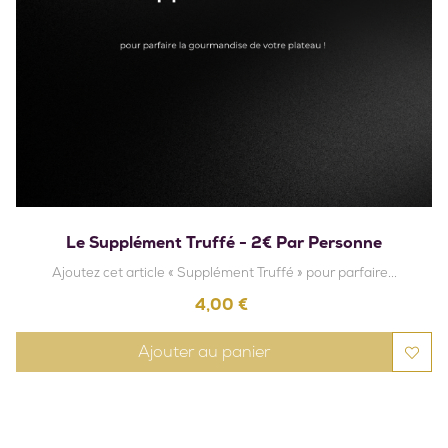
Le Supplément Truffé - 2€ Par Personne
Ajoutez cet article « Supplément Truffé » pour parfaire...
Prix
4,00 €
Ajouter au panier