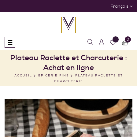
Français
0
Basculer
☰
la
navigation
Plateau Raclette et Charcuterie :
Achat en ligne
ACCUEIL
ÉPICERIE FINE
PLATEAU RACLETTE ET
CHARCUTERIE