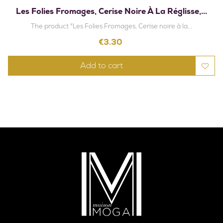
Les Folies Fromages, Cerise Noire À La Réglisse,...
The product "Les Folies Fromages, Cerise noire à la...
Price
€3.30
Add to cart