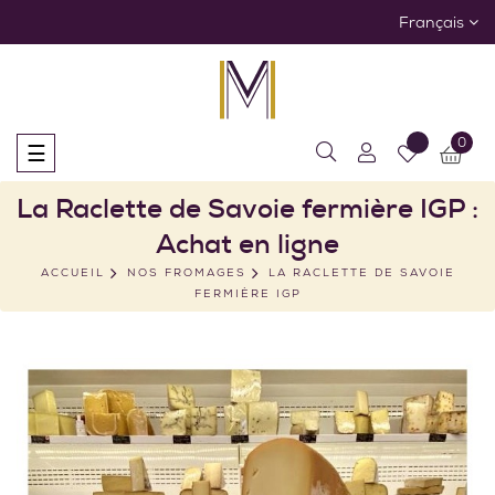
Français
0
Basculer
☰
la
navigation
La Raclette de Savoie fermière IGP :
Achat en ligne
ACCUEIL
NOS FROMAGES
LA RACLETTE DE SAVOIE
FERMIÈRE IGP